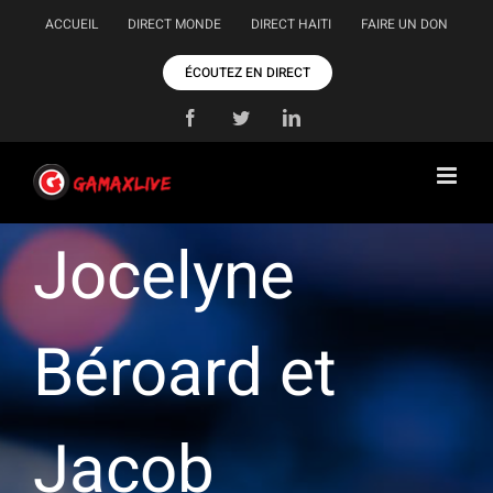
Passer
ACCUEIL
DIRECT MONDE
DIRECT HAITI
FAIRE UN DON
au
contenu
ÉCOUTEZ EN DIRECT
Facebook
Twitter
LinkedIn
Jocelyne
Béroard et
Jacob