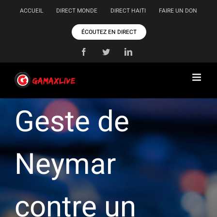
Passer
ACCUEIL
DIRECT MONDE
DIRECT HAITI
FAIRE UN DON
au
contenu
ÉCOUTEZ EN DIRECT
Facebook
Twitter
LinkedIn
Geste de
Neymar
contre un