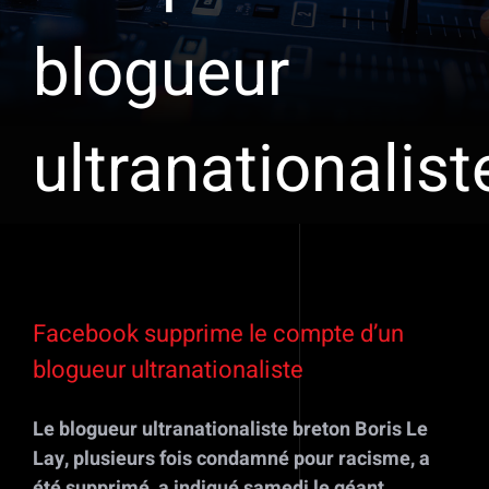
blogueur
ultranationalist
Voir
l'image
Facebook supprime le compte d’un
agrandie
blogueur ultranationaliste
Le blogueur ultranationaliste breton Boris Le
Lay, plusieurs fois condamné pour racisme, a
été supprimé, a indiqué samedi le géant