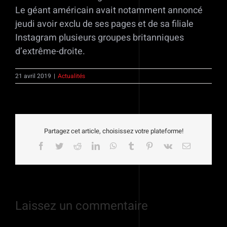
Le géant américain avait notamment annoncé
jeudi avoir exclu de ses pages et de sa filiale
Instagram plusieurs groupes britanniques
d’extrême-droite.
21 avril 2019
|
Actualités
Partagez cet article, choisissez votre plateforme!
Facebook
Twitter
Reddit
LinkedIn
WhatsApp
Tumblr
Pinterest
Vk
Email
Laissez un commentaire