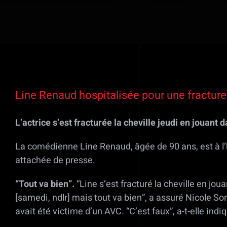
Voir
l'image
Line Renaud hospitalisée pour une fracture 
agrandie
L’actrice s’est fracturée la cheville jeudi en jouant
La comédienne Line Renaud, âgée de 90 ans, est à l’h
attachée de presse.
“Tout va bien”.
“Line s’est fracturé la cheville en jou
[samedi, ndlr] mais tout va bien”, a assuré Nicole 
avait été victime d’un AVC. “C’est faux”, a-t-elle indi