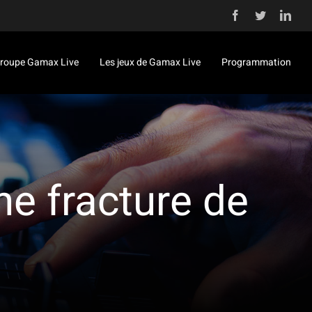
Facebook
Twitter
Link
roupe Gamax Live
Les jeux de Gamax Live
Programmation
ne fracture de