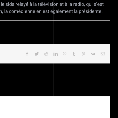
e sida relayé à la télévision et à la radio, qui s’est
on, la comédienne en est également la présidente.
Facebook
Twitter
Reddit
LinkedIn
WhatsApp
Tumblr
Pinterest
Vk
Email