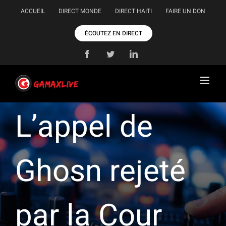
Passer
ACCUEIL
DIRECT MONDE
DIRECT HAITI
FAIRE UN DON
au
contenu
ÉCOUTEZ EN DIRECT
Facebook
Twitter
LinkedIn
L’appel de
Ghosn rejeté
par la Cour