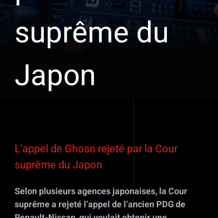
suprême du
Japon
Voir
l'image
L’appel de Ghosn rejeté par la Cour
agrandie
suprême du Japon
Selon plusieurs agences japonaises, la Cour
suprême a rejeté l’appel de l’ancien PDG de
Renault-Nissan, qui voulait obtenir une