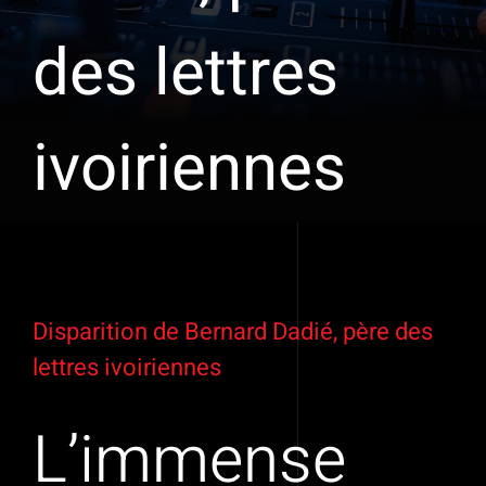
des lettres
ivoiriennes
Voir
l'image
Disparition de Bernard Dadié, père des
agrandie
lettres ivoiriennes
L’immense