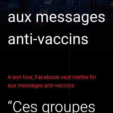
aux messages
anti-vaccins
Voir
l'image
A son tour, Facebook veut mettre fin
agrandie
aux messages anti-vaccins
“Ces groupes