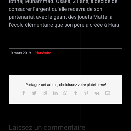
Ibtihaj Muhammad. Osaka, 21 ans, a décidé de
consacrer l’argent qu’elle recevra de son
partenariat avec le géant des jouets Mattel à
l’école élémentaire que son père a créée à Haïti.
10 mars 2019
|
Planétaire
Partagez cet article, choisissez votre plateforme!
Facebook
Twitter
Reddit
LinkedIn
WhatsApp
Tumblr
Pinterest
Vk
Email
Laissez un commentaire