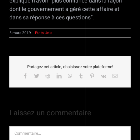
explique n’avoir “plus confiance dans la façon
dont le gouvernement a géré cette affaire et
dans sa réponse à ces questions”.
5 mars 2019
|
États-Unis
Partagez cet article, choisissez votre plateforme!
Facebook
Twitter
Reddit
LinkedIn
WhatsApp
Tumblr
Pinterest
Vk
Email
Laissez un commentaire
Commentaire