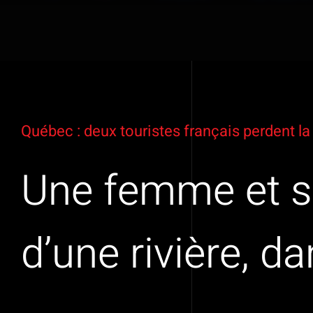
Voir
l'image
Québec : deux touristes français perdent l
agrandie
Une femme et so
d’une rivière, d