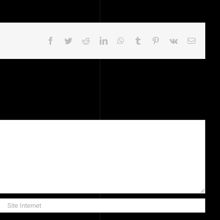
Facebook
Twitter
Reddit
LinkedIn
WhatsApp
Tumblr
Pinterest
Vk
Email