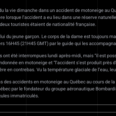
perdu la vie dimanche dans un accident de motoneige au Q
ière lorsque l’accident a eu lieu dans une réserve naturell
 deux touristes étaient de nationalité française.
 celui du jeune garçon. Le corps de la dame est toujours m
vers 16H45 (21H45 GMT) par le guide qui les accompagnai
 ont été interrompues lundi après-midi, mais “il est possi
andonnée en motoneige et “l’accident s’est produit près d’u
e en contrebas. Vu la température glaciale de l’eau, leu
ns des accidents en motoneige au Québec au cours de la d
bec par le fondateur du groupe aéronautique Bombardie
cules immatriculés.