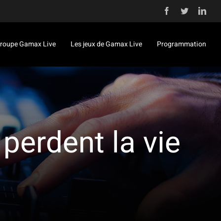
Facebook
Twitter
Link
roupe Gamax Live
Les jeux de Gamax Live
Programmation
perdent la vie