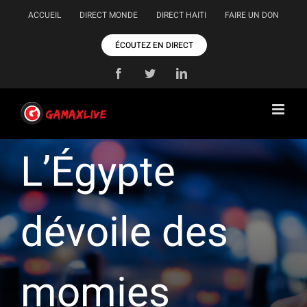
Passer
ACCUEIL
DIRECT MONDE
DIRECT HAITI
FAIRE UN DON
au
contenu
ÉCOUTEZ EN DIRECT
Facebook
Twitter
LinkedIn
L’Égypte
dévoile des
momies