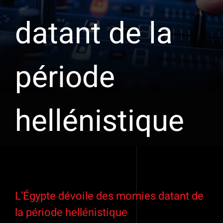
datant de la
période
hellénistique
Voir
l'image
L’Égypte dévoile des momies datant de
agrandie
la période hellénistique