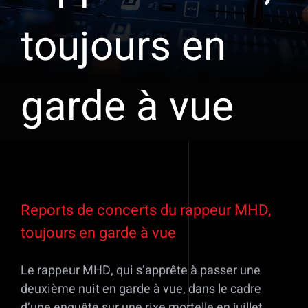
toujours en
garde à vue
Voir
l'image
Reports de concerts du rappeur MHD,
agrandie
toujours en garde à vue
Le rappeur MHD, qui s’apprête à passer une
deuxième nuit en garde à vue, dans le cadre
d’une enquête sur une rixe mortelle en juillet