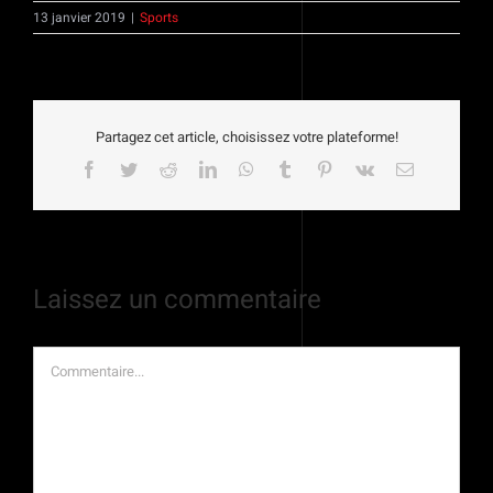
13 janvier 2019
|
Sports
Partagez cet article, choisissez votre plateforme!
Facebook
Twitter
Reddit
LinkedIn
WhatsApp
Tumblr
Pinterest
Vk
Email
Laissez un commentaire
Commentaire