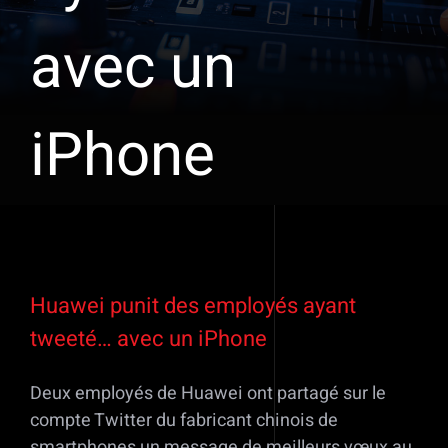
avec un
iPhone
Voir
l'image
Huawei punit des employés ayant
agrandie
tweeté… avec un iPhone
Deux employés de Huawei ont partagé sur le
compte Twitter du fabricant chinois de
smartphones un message de meilleurs vœux au