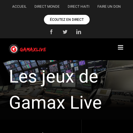
Passer
ACCUEIL
DIRECT MONDE
DIRECT HAITI
FAIRE UN DON
au
contenu
ÉCOUTEZ EN DIRECT
Facebook
Twitter
LinkedIn
Les jeux de
Gamax Live