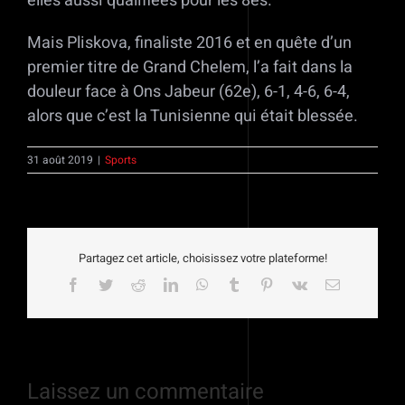
elles aussi qualifiées pour les 8es.
Mais Pliskova, finaliste 2016 et en quête d’un
premier titre de Grand Chelem, l’a fait dans la
douleur face à Ons Jabeur (62e), 6-1, 4-6, 6-4,
alors que c’est la Tunisienne qui était blessée.
31 août 2019
|
Sports
Partagez cet article, choisissez votre plateforme!
Facebook
Twitter
Reddit
LinkedIn
WhatsApp
Tumblr
Pinterest
Vk
Email
Laissez un commentaire