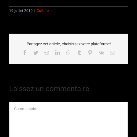
19 juillet 2019
|
Culture
Partagez cet article, choisissez votre plateforme!
Facebook
Twitter
Reddit
LinkedIn
WhatsApp
Tumblr
Pinterest
Vk
Email
Laissez un commentaire
Commentaire