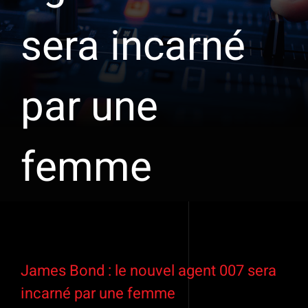
sera incarné
par une
femme
Voir
l'image
James Bond : le nouvel agent 007 sera
agrandie
incarné par une femme