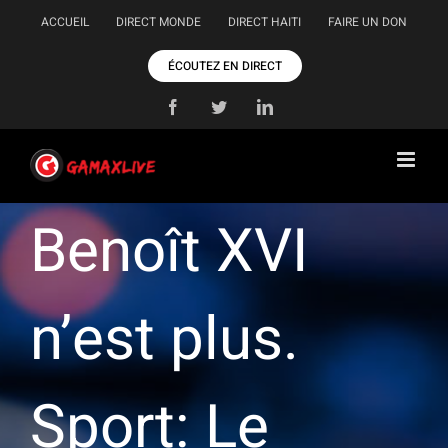
Passer
ACCUEIL
DIRECT MONDE
DIRECT HAITI
FAIRE UN DON
au
contenu
ÉCOUTEZ EN DIRECT
Facebook
Twitter
LinkedIn
Benoît XVI
n’est plus.
Sport: Le