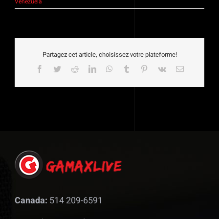
Venezuela
Partagez cet article, choisissez votre plateforme!
Facebook
Twitter
Reddit
LinkedIn
WhatsApp
Tumblr
Pinterest
Vk
Email
Canada:
514 209-6591