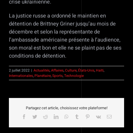
crise ukrainienne.
La justice russe a ordonné le maintien en
détention de Brittney Griner jusqu’au mois de
décembre et selon la représentante de
l’ambassade américaine présente à l’audience,
son moral est bon et elle ne se plaint pas de ses
conditions de détention.
2 juillet 2022
|
Actualités
,
Affaires
,
Culture
,
États-Unis
,
Haïti
,
Internationales
,
Planétaire
,
Sports
,
Technologie
Partagez cet article, choisissez votre plateforme!
Facebook
Twitter
Reddit
LinkedIn
WhatsApp
Tumblr
Pinterest
Vk
Email