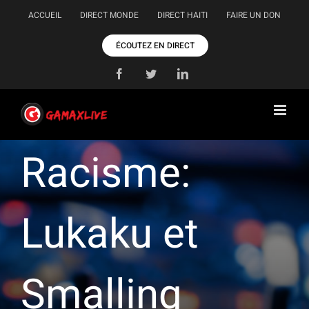
Passer
ACCUEIL
DIRECT MONDE
DIRECT HAITI
FAIRE UN DON
au
contenu
ÉCOUTEZ EN DIRECT
Facebook
Twitter
LinkedIn
Racisme:
Lukaku et
Smalling