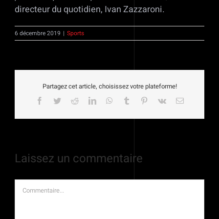
directeur du quotidien, Ivan Zazzaroni.
6 décembre 2019
|
Sports
Partagez cet article, choisissez votre plateforme!
Facebook
Twitter
Reddit
LinkedIn
WhatsApp
Tumblr
Pinterest
Vk
Email
Laissez un commentaire
Commentaire