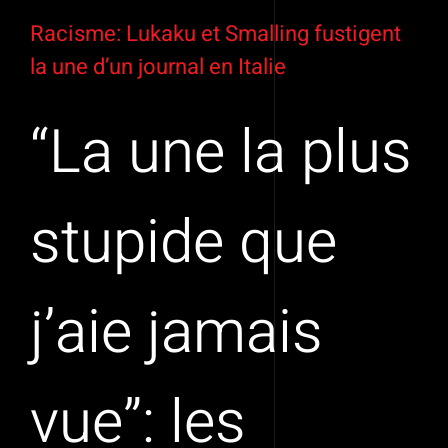
Voir
l'image
Racisme: Lukaku et Smalling fustigent
agrandie
la une d’un journal en Italie
“La une la plus
stupide que
j’aie jamais
vue”: les