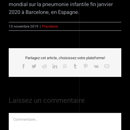
mondial sur la pneumonie infantile fin janvier
2020 à Barcelone, en Espagne.
13 novembre 2019
|
Planétaire
Partagez cet article, choisissez votre plateforme!
Facebook
Twitter
Reddit
LinkedIn
WhatsApp
Tumblr
Pinterest
Vk
Email
Laissez un commentaire
Commentaire