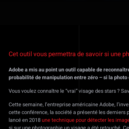
Voir
l'image
Cet outil vous permettra de savoir si une p
agrandie
Adobe a mis au point un outil capable de reconnaîtr
probabilité de manipulation entre zéro – si la photo e
Vous voulez connaître le “vrai” visage des stars ? Sa
Cette semaine, l’entreprise américaine Adobe, l’inv
cette conférence, la société a présenté les derniers
lancé en 2018
une technique pour détecter les imag
si sur une photographie un visage a été retouché. Ce