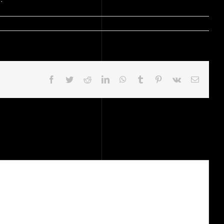
Facebook
Twitter
Reddit
LinkedIn
WhatsApp
Tumblr
Pinterest
Vk
Email