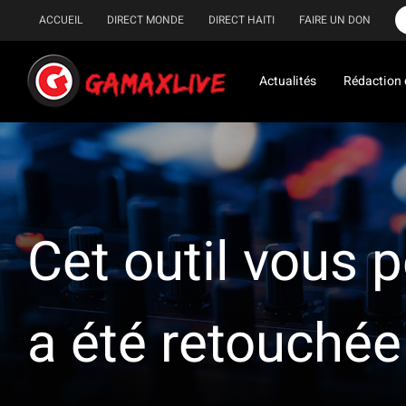
Passer
ACCUEIL
DIRECT MONDE
DIRECT HAITI
FAIRE UN DON
au
contenu
Actualités
Rédaction 
Cet outil vous 
a été retouchée