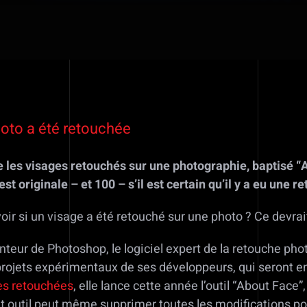
hoto a été retouchée
e les visages retouchés sur une photographie, baptisé “
st originale – et 100 – s’il est certain qu’il y a eu une r
voir si un visage a été retouché sur une photo ? Ce devra
enteur de Photoshop, le logiciel expert de la retouche p
 projets expérimentaux de ses développeurs, qui seront e
es retouchées
, elle lance cette année l’outil “About Face
t outil peut même supprimer toutes les modifications pou