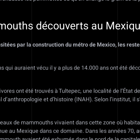
ouths découverts au Mexiq
sitées par la construction du métro de Mexico, les re
ui auraient vécu il y a plus de 14.000 ans ont été déc
s ont été trouvés à Tultepec, une localité de l’État de
l d’anthropologie et d’histoire (INAH). Selon l’institut, il
peaux de mammouths vivaient dans cette zone où habitai
nue au Mexique dans ce domaine. Dans les années 70, au
ammouth avaient été exhumés dans le nord de la capitale