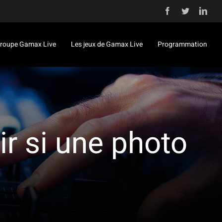
Facebook
Twitter
Link
roupe Gamax Live
Les jeux de Gamax Live
Programmation
ir si une photo