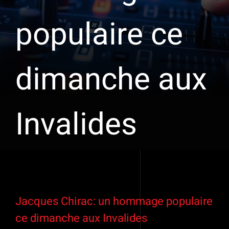
populaire ce
dimanche aux
Invalides
Voir
l'image
Jacques Chirac: un hommage populaire
agrandie
ce dimanche aux Invalides