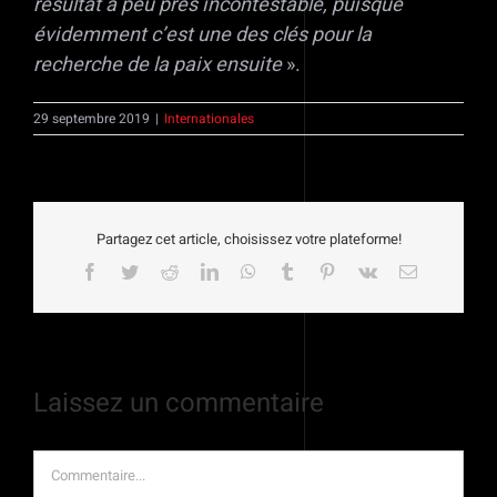
résultat à peu près incontestable, puisque
évidemment c’est une des clés pour la
recherche de la paix ensuite
».
29 septembre 2019
|
Internationales
Partagez cet article, choisissez votre plateforme!
Facebook
Twitter
Reddit
LinkedIn
WhatsApp
Tumblr
Pinterest
Vk
Email
Laissez un commentaire
Commentaire