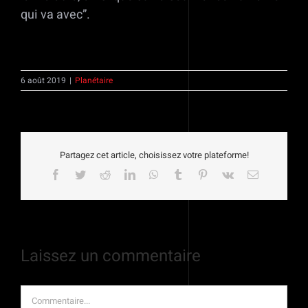
qui va avec”.
6 août 2019
|
Planétaire
Partagez cet article, choisissez votre plateforme!
Facebook
Twitter
Reddit
LinkedIn
WhatsApp
Tumblr
Pinterest
Vk
Email
Laissez un commentaire
Commentaire