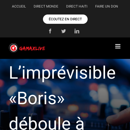
Passer
ACCUEIL
DIRECT MONDE
DIRECT HAITI
FAIRE UN DON
au
contenu
ÉCOUTEZ EN DIRECT
Facebook
Twitter
LinkedIn
L’imprévisible
«Boris»
déboule à