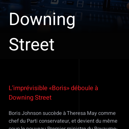
Downing
Street
Voir
l'image
L’imprévisible «Boris» déboule à
agrandie
Downing Street
Boris Johnson succède à Theresa May comme
chef du Parti conservateur, et devient du même
coup le nouveau Premier ministre du Royaume-