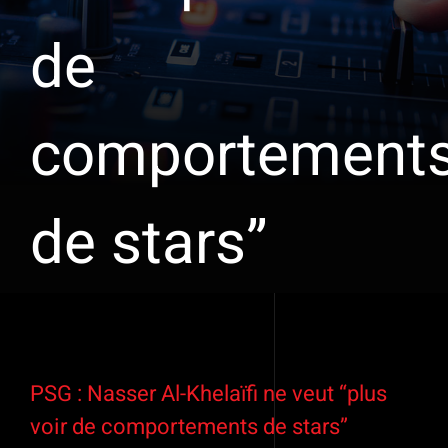
de
comportement
de stars”
Voir
l'image
PSG : Nasser Al-Khelaïfi ne veut “plus
agrandie
voir de comportements de stars”