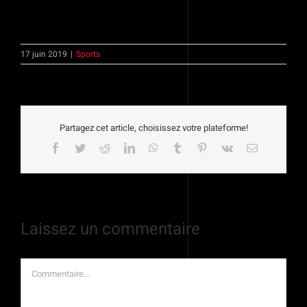
17 juin 2019
|
Sports
Partagez cet article, choisissez votre plateforme!
Facebook
Twitter
Reddit
LinkedIn
WhatsApp
Tumblr
Pinterest
Vk
Email
Laissez un commentaire
Commentaire