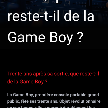
reste-t-il de la
Game Boy ?
Voir
l'image
Trente ans après sa sortie, que reste-t-il
agrandie
de la Game Boy ?
La Game Boy, première console portable grand
public, fête ses trente ans. Objet révolutionnaire
en son temps, elle a marqué durablement les