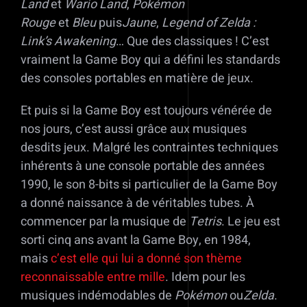
Land
et
Wario Land
,
Pokémon
Rouge
et
Bleu
puis
Jaune
,
Legend of Zelda :
Link’s Awakening
… Que des classiques ! C’est
vraiment la Game Boy qui a défini les standards
des consoles portables en matière de jeux.
Et puis si la Game Boy est toujours vénérée de
nos jours, c’est aussi grâce aux musiques
desdits jeux. Malgré les contraintes techniques
inhérents à une console portable des années
1990, le son 8-bits si particulier de la Game Boy
a donné naissance à de véritables tubes. À
commencer par la musique de
Tetris
. Le jeu est
sorti cinq ans avant la Game Boy, en 1984,
mais
c’est elle qui lui a donné son thème
reconnaissable entre mille
. Idem pour les
musiques indémodables de
Pokémon
ou
Zelda
.