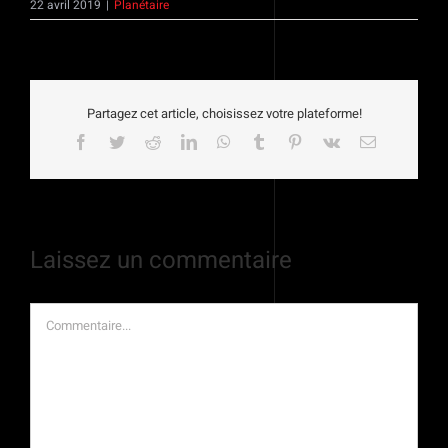
22 avril 2019
|
Planétaire
Partagez cet article, choisissez votre plateforme!
Facebook
Twitter
Reddit
LinkedIn
WhatsApp
Tumblr
Pinterest
Vk
Email
Laissez un commentaire
Commentaire