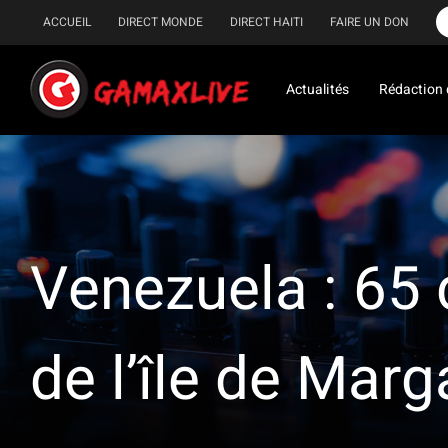
Passer
ACCUEIL
DIRECT MONDE
DIRECT HAITI
FAIRE UN DON
au
contenu
Actualités
Rédaction 
Venezuela : 65 
de l’île de Marg