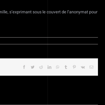
mille, s’exprimant sous le couvert de l’anonymat pour
Facebook
Twitter
Reddit
LinkedIn
WhatsApp
Tumblr
Pinterest
Vk
Email