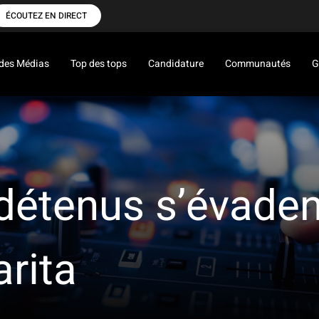
ÉCOUTEZ EN DIRECT
des Médias
Top des tops
Candidature
Communautés
G
détenus s’évaden
arita