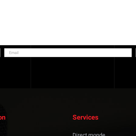
on
Services
Direct monde