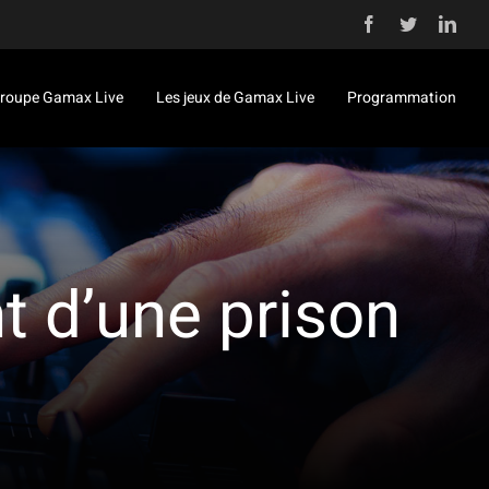
Facebook
Twitter
Link
roupe Gamax Live
Les jeux de Gamax Live
Programmation
t d’une prison