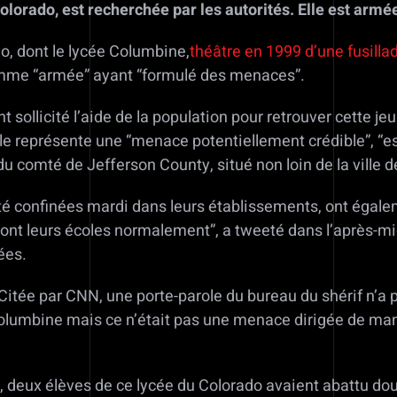
Colorado, est recherchée par les autorités. Elle est a
o, dont le lycée Columbine,
théâtre en 1999 d’une fusilla
emme “armée” ayant “formulé des menaces”.
t sollicité l’aide de la population pour retrouver cette jeun
lle représente une “menace potentiellement crédible”, 
 du comté de Jefferson County, situé non loin de la ville 
té confinées mardi dans leurs établissements, ont égalem
ront leurs écoles normalement”, a tweeté dans l’après-mi
ées.
Citée par CNN, une porte-parole du bureau du shérif n’a p
 Columbine mais ce n’était pas une menace dirigée de ma
1999, deux élèves de ce lycée du Colorado avaient abattu 