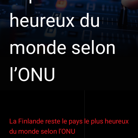
heureux du
monde selon
l’ONU
Voir
l'image
La Finlande reste le pays le plus heureux
agrandie
du monde selon l’ONU