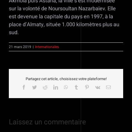
Akmola puis Astana, la ville s’est modernisée
sur la volonté de Noursoultan Nazarbaïev. Elle
est devenue la capitale du pays en 1997, à la
place d’Almaty, située 1.000 kilomètres plus au
sud.
21 mars 2019
|
Internationales
Partagez cet article, choisissez votre plateforme!
Facebook
Twitter
Reddit
LinkedIn
WhatsApp
Tumblr
Pinterest
Vk
Email
Laissez un commentaire