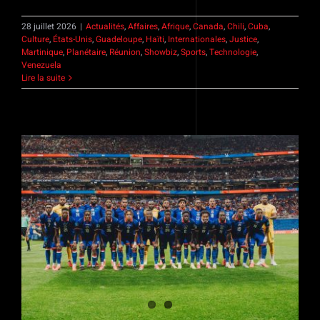
28 juillet 2026
|
Actualités
,
Affaires
,
Afrique
,
Canada
,
Chili
,
Cuba
,
Culture
,
États-Unis
,
Guadeloupe
,
Haïti
,
Internationales
,
Justice
,
Martinique
,
Planétaire
,
Réunion
,
Showbiz
,
Sports
,
Technologie
,
Venezuela
Lire la suite