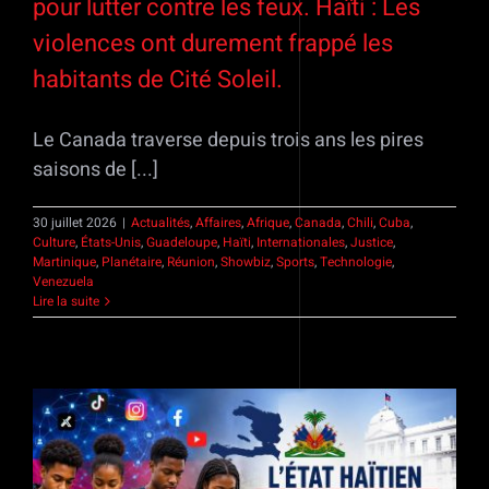
pour lutter contre les feux. Haïti : Les
violences ont durement frappé les
habitants de Cité Soleil.
Le Canada traverse depuis trois ans les pires
saisons de [...]
30 juillet 2026
|
Actualités
,
Affaires
,
Afrique
,
Canada
,
Chili
,
Cuba
,
Culture
,
États-Unis
,
Guadeloupe
,
Haïti
,
Internationales
,
Justice
,
Martinique
,
Planétaire
,
Réunion
,
Showbiz
,
Sports
,
Technologie
,
Venezuela
Lire la suite