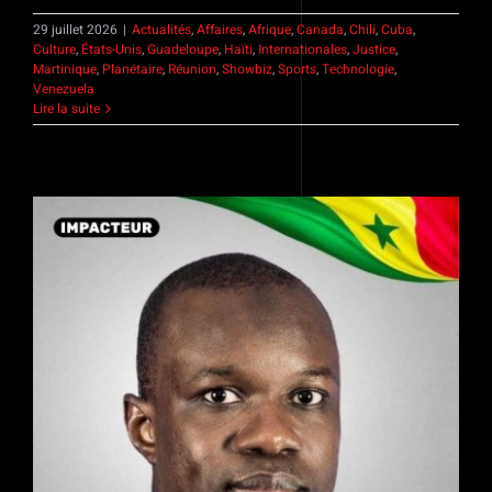
29 juillet 2026
|
Actualités
,
Affaires
,
Afrique
,
Canada
,
Chili
,
Cuba
,
Culture
,
États-Unis
,
Guadeloupe
,
Haïti
,
Internationales
,
Justice
,
Martinique
,
Planétaire
,
Réunion
,
Showbiz
,
Sports
,
Technologie
,
Venezuela
Lire la suite