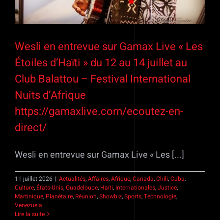
Wesli en entrevue sur Gamax Live « Les
Étoiles d’Haïti » du 12 au 14 juillet au
Club Balattou – Festival International
Nuits d’Afrique
https://gamaxlive.com/ecoutez-en-
direct/
Wesli en entrevue sur Gamax Live « Les [...]
11 juillet 2026
|
Actualités
,
Affaires
,
Afrique
,
Canada
,
Chili
,
Cuba
,
Culture
,
États-Unis
,
Guadeloupe
,
Haïti
,
Internationales
,
Justice
,
Martinique
,
Planétaire
,
Réunion
,
Showbiz
,
Sports
,
Technologie
,
Venezuela
Lire la suite