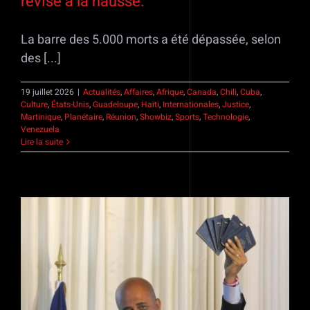
révisé à la hausse.
La barre des 5.000 morts a été dépassée, selon
des [...]
19 juillet 2026
|
Actualités
,
Affaires
,
Afrique
,
Canada
,
Chili
,
Cuba
,
Culture
,
États-Unis
,
Guadeloupe
,
Haïti
,
Internationales
,
Justice
,
Martinique
,
Planétaire
,
Réunion
,
Showbiz
,
Sports
,
Technologie
,
Venezuela
Lire la suite