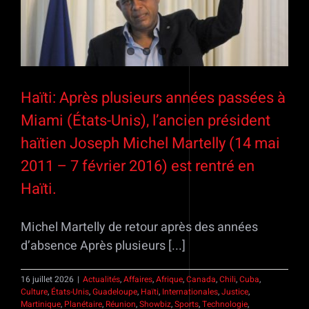
Haïti: Après plusieurs années passées à
Miami (États-Unis), l’ancien président
haïtien Joseph Michel Martelly (14 mai
2011 – 7 février 2016) est rentré en
Haïti.
Michel Martelly de retour après des années
d’absence Après plusieurs [...]
16 juillet 2026
|
Actualités
,
Affaires
,
Afrique
,
Canada
,
Chili
,
Cuba
,
Culture
,
États-Unis
,
Guadeloupe
,
Haïti
,
Internationales
,
Justice
,
Martinique
,
Planétaire
,
Réunion
,
Showbiz
,
Sports
,
Technologie
,