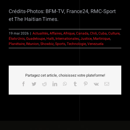
Crédits-Photos: BFM-TV, France24, RMC-Sport
et The Haitian Times.
19 mai 2026
|
Actualités
,
Affaires
,
Afrique
,
Canada
,
Chili
,
Cuba
,
Culture
,
États-Unis
,
Guadeloupe
,
Haïti
,
Internationales
,
Justice
,
Martinique
,
Planétaire
,
Réunion
,
Showbiz
,
Sports
,
Technologie
,
Venezuela
Partagez cet article, choisissez votre plateforme!
Facebook
Twitter
Reddit
LinkedIn
WhatsApp
Tumblr
Pinterest
Vk
Email