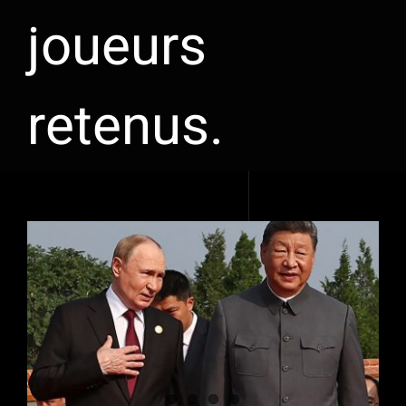
joueurs
retenus.
Voir
l'image
agrandie