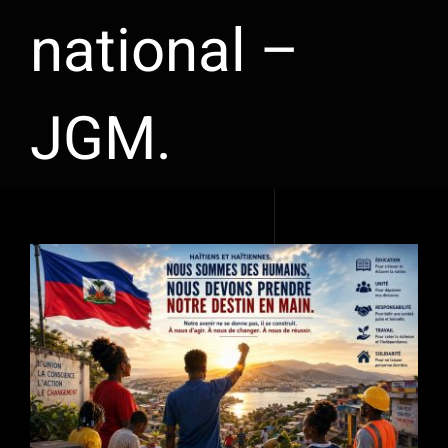
national –
JGM.
Voir
l'image
agrandie