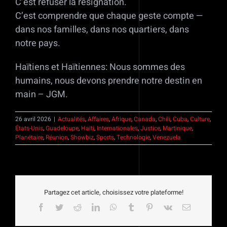
C’est refuser la résignation.
C’est comprendre que chaque geste compte —
dans nos familles, dans nos quartiers, dans
notre pays.
Haïtiens et Haïtiennes: Nous sommes des
humains, nous devons prendre notre destin en
main – JGM.
26 avril 2026
|
Actualités
,
Affaires
,
Afrique
,
Canada
,
Chili
,
Cuba
,
Culture
,
États-Unis
,
Guadeloupe
,
Haïti
,
Internationales
,
Justice
,
Martinique
,
Planétaire
,
Réunion
,
Showbiz
,
Sports
,
Technologie
,
Venezuela
Partagez cet article, choisissez votre plateforme!
Facebook
Twitter
Reddit
LinkedIn
WhatsApp
Tumblr
Pinterest
Vk
Email