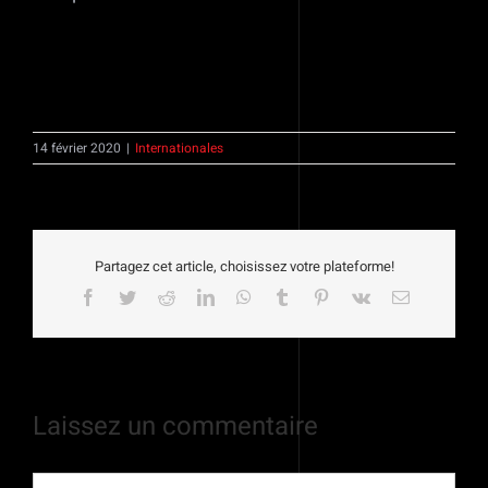
14 février 2020
|
Internationales
Partagez cet article, choisissez votre plateforme!
Facebook
Twitter
Reddit
LinkedIn
WhatsApp
Tumblr
Pinterest
Vk
Email
Laissez un commentaire
Commentaire