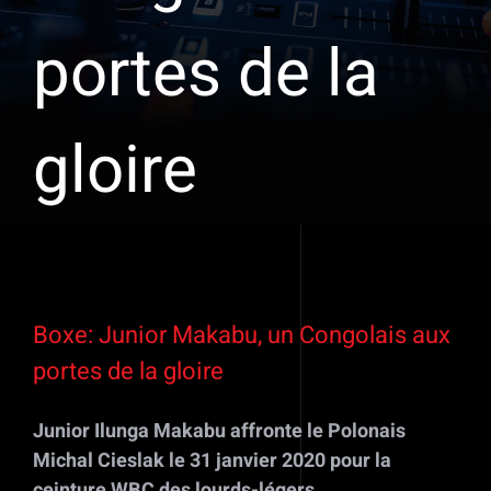
portes de la
gloire
Voir
l'image
Boxe: Junior Makabu, un Congolais aux
agrandie
portes de la gloire
Junior Ilunga Makabu affronte le Polonais
Michal Cieslak le 31 janvier 2020 pour la
ceinture WBC des lourds-légers