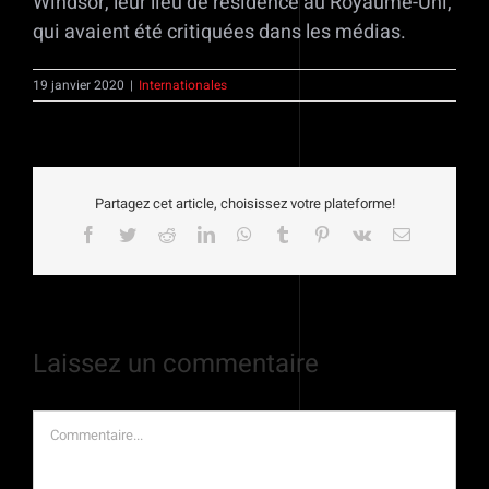
Windsor, leur lieu de résidence au Royaume-Uni,
qui avaient été critiquées dans les médias.
19 janvier 2020
|
Internationales
Partagez cet article, choisissez votre plateforme!
Facebook
Twitter
Reddit
LinkedIn
WhatsApp
Tumblr
Pinterest
Vk
Email
Laissez un commentaire
Commentaire