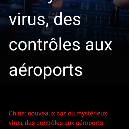
virus, des
contrôles aux
aéroports
Voir
l'image
Chine: nouveaux cas du mystérieux
agrandie
virus, des contrôles aux aéroports