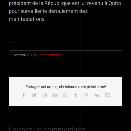
président de la République est lui revenu à Quito
pour surveiller le déroulement des
manifestations.
…
11 octobre 2019
|
Internationales
Partagez cet article, choisissez votre plateforme!
Facebook
Twitter
Reddit
LinkedIn
WhatsApp
Tumblr
Pinterest
Vk
Email
Laissez un commentaire