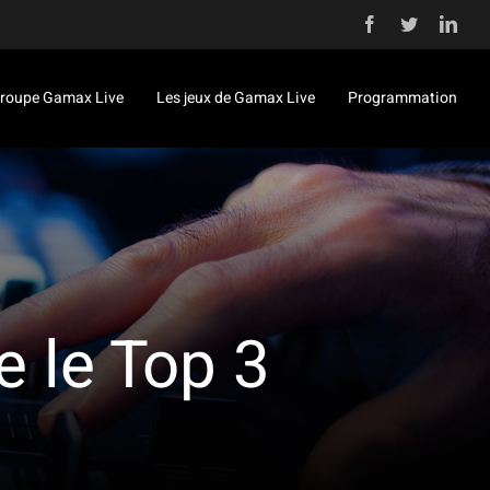
Facebook
Twitter
Link
roupe Gamax Live
Les jeux de Gamax Live
Programmation
 le Top 3