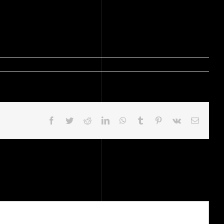
Facebook
Twitter
Reddit
LinkedIn
WhatsApp
Tumblr
Pinterest
Vk
Email