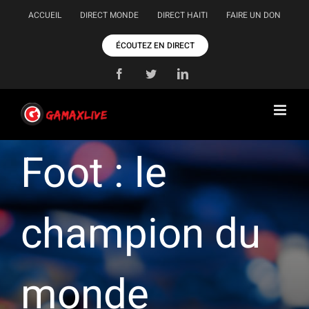
Passer
ACCUEIL
DIRECT MONDE
DIRECT HAITI
FAIRE UN DON
au
contenu
ÉCOUTEZ EN DIRECT
Facebook
Twitter
LinkedIn
Foot : le
champion du
monde