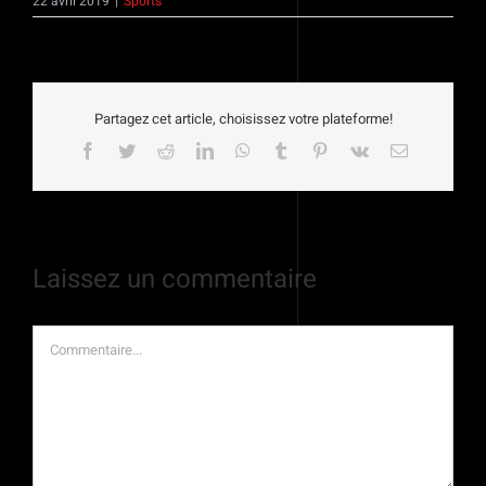
22 avril 2019
|
Sports
Partagez cet article, choisissez votre plateforme!
Facebook
Twitter
Reddit
LinkedIn
WhatsApp
Tumblr
Pinterest
Vk
Email
Laissez un commentaire
Commentaire