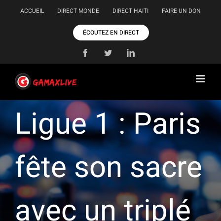
Passer
ACCUEIL
DIRECT MONDE
DIRECT HAITI
FAIRE UN DON
au
contenu
ÉCOUTEZ EN DIRECT
Facebook
Twitter
LinkedIn
Ligue 1 : Paris
fête son sacre
avec un triplé