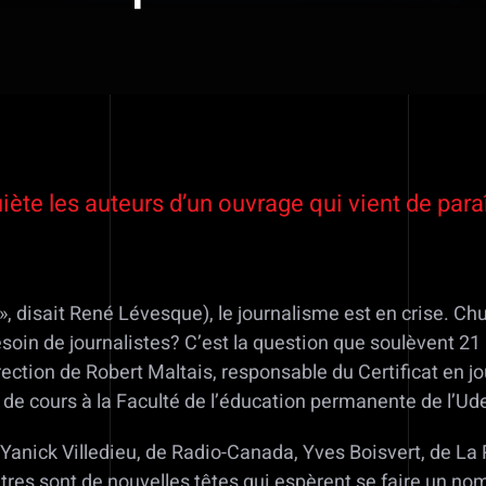
quiète les auteurs d’un ouvrage qui vient de p
re», disait René Lévesque), le journalisme est en crise. Ch
esoin de journalistes? C’est la question que soulèvent 21 
irection de Robert Maltais, responsable du Certificat en j
de cours à la Faculté de l’éducation permanente de l’U
Yanick Villedieu, de Radio-Canada, Yves Boisvert, de La Pr
res sont de nouvelles têtes qui espèrent se faire un nom