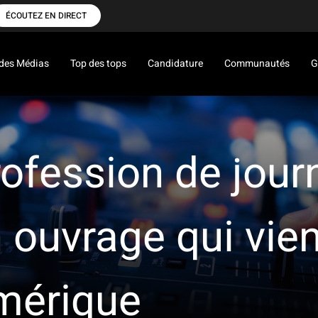
ÉCOUTEZ EN DIRECT
des Médias
Top des tops
Candidature
Communautés
G
rofession de jour
 ouvrage qui vien
mérique