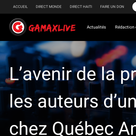
Passer
ACCUEIL
DIRECT MONDE
DIRECT HAITI
FAIRE UN DON
au
contenu
Actualités
Rédaction 
L’avenir de la p
les auteurs d’un
chez Québec A