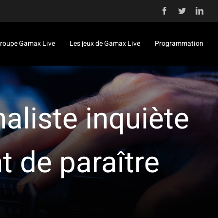
Facebook
Twitter
Link
roupe Gamax Live
Les jeux de Gamax Live
Programmation
naliste inquiète
t de paraître