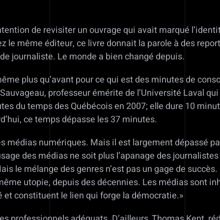
tention de revisiter un ouvrage qui avait marqué l’identit
z le même éditeur, ce livre donnait la parole à des repor
 de journaliste. Le monde a bien changé depuis.
nt même plus qu’avant pour ce qui est des minutes de cons
Sauvageau, professeur émérite de l’Université Laval qui
utes du temps des Québécois en 2007; elle dure 10 minut
rd’hui, ce temps dépasse les 37 minutes.
 les médias numériques. Mais il est largement dépassé pa
sage des médias ne soit plus l’apanage des journaliste
is le mélange des genres n’est pas un gage de succès. «
même utopie, depuis des décennies. Les médias sont inhé
é et constituent le lien qui forge la démocratie.»
des professionnels adéquats. D’ailleurs, Thomas Kent, ré