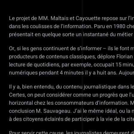
Le projet de MM. Maltais et Cayouette repose sur l’in
dans les coulisses de l’information. Paru en 1980 che
présentait en quelque sorte un instantané du métier
Or, si les gens continuent de s’informer – ils le fo
producteurs de contenus classiques, déplore Florian 
lecture de quotidiens, par exemple, occupait 15 min
numériques pendant 4 minutes il y a huit ans. Aujou
Il y a, bien entendu, du contenu journalistique dans
Certes, on peut considérer comme un progrès que l’u
horizontal chez les consommateurs d’information. Ma
conclusion M. Sauvageau. J’ai le même idéal, ou la 
à des citoyens éclairés de participer à la vie de la cit
Pour servir cette cause, les journalistes demeurent 