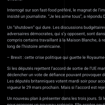
Interrogé sur son fast-food préféré, le magnat de l’im
insisté un journaliste. “Je les aime tous”, a répond
Un “shutdown” qui dure. Les discussions budgétaires 
adversaires démocrates, qui s’y opposent, sont dans
compris certains travaillant à la Maison Blanche, à re
long de l’histoire américaine.
– Brexit : cette crise politique qui guette le Royaume
Si les députés rejettent l’accord de sortie de l’UE m
déclencher un vote de défiance pouvant provoquer de
Les députés britanniques votent mardi soir pour acce
vigueur le 29 mars prochain. Mais si l’accord est rej
Un nouveau plan à présenter dans les trois jours. Si 
pour proposer un nouveau scénario. Elle espère peut-