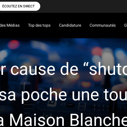
ÉCOUTEZ EN DIRECT
des Médias
Top des tops
Candidature
Communautés
G
ur cause de “shu
sa poche une tou
a Maison Blanch